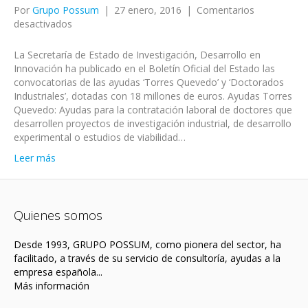
Por
Grupo Possum
|
27 enero, 2016
|
Comentarios
en
desactivados
Abiertas
las
La Secretaría de Estado de Investigación, Desarrollo en
convocatorias
Innovación ha publicado en el Boletín Oficial del Estado las
Torres
convocatorias de las ayudas ‘Torres Quevedo’ y ‘Doctorados
Quevedo
Industriales’, dotadas con 18 millones de euros. Ayudas Torres
y
Quevedo: Ayudas para la contratación laboral de doctores que
Doctorados
desarrollen proyectos de investigación industrial, de desarrollo
Industriales
experimental o estudios de viabilidad…
Leer más
Quienes somos
Desde 1993, GRUPO POSSUM, como pionera del sector, ha
facilitado, a través de su servicio de consultoría, ayudas a la
empresa española...
Más información