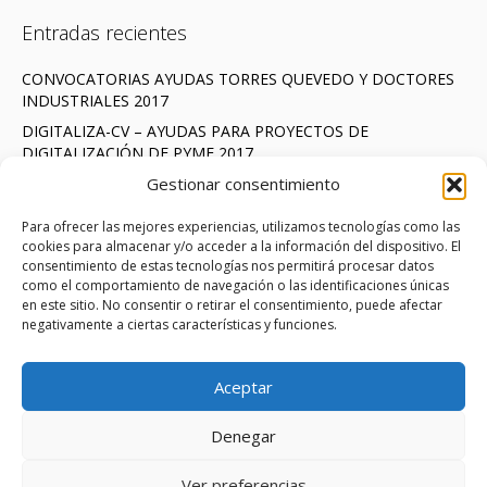
Entradas recientes
CONVOCATORIAS AYUDAS TORRES QUEVEDO Y DOCTORES
INDUSTRIALES 2017
DIGITALIZA-CV – AYUDAS PARA PROYECTOS DE
DIGITALIZACIÓN DE PYME 2017
Gestionar consentimiento
Redes sociales
Para ofrecer las mejores experiencias, utilizamos tecnologías como las
cookies para almacenar y/o acceder a la información del dispositivo. El
consentimiento de estas tecnologías nos permitirá procesar datos
Linkedin
como el comportamiento de navegación o las identificaciones únicas
en este sitio. No consentir o retirar el consentimiento, puede afectar
negativamente a ciertas características y funciones.
Buscador
Aceptar
Denegar
Ver preferencias
Copyright © 2015 Grupo Possum. Todos los derechos reservados.